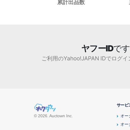
累計出品数
ヤフーID
です
ご利用のYahoo!JAPAN IDで
サービ
オー
© 2026. Auctown Inc.
オーク