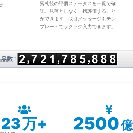
落札後の評価ステータスを一覧で確
ズ
認、見落としなく一括評価すること
ができます。取引メッセージもテン
プレートでラクラク入力できます。
2800
26
万+
億