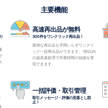
主要機能
高速再出品が無料
り
300件をワンクリック再出品！
面倒な再出品も手間いらずワンクリ
量
ック一括再出品ができます。1秒以内
で
の超高速処理で作業時間の短縮を実
ス
現できます。
一括評価・取引管理
!
取引メッセージ・評価の見落とし防
止！
ま